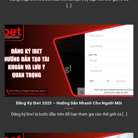
[...]
Đăng Ký Ibet 2025 – Hướng Dẫn Nhanh Cho Người Mới
Đăng ký Ibet là bước đầu tiên để bạn tham gia vào thế giới cá [...]