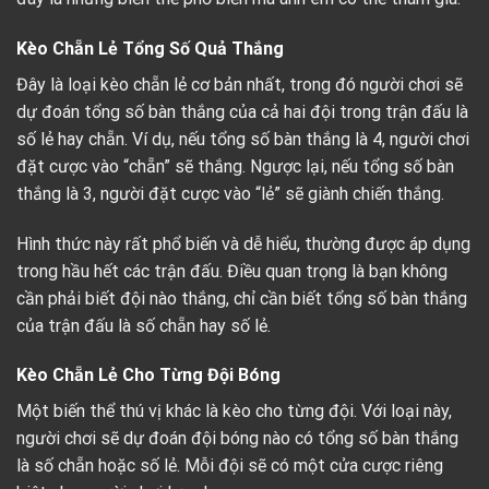
Kèo Chẵn Lẻ Tổng Số Quả Thắng
Đây là loại kèo chẵn lẻ cơ bản nhất, trong đó người chơi sẽ
dự đoán tổng số bàn thắng của cả hai đội trong trận đấu là
số lẻ hay chẵn. Ví dụ, nếu tổng số bàn thắng là 4, người chơi
đặt cược vào “chẵn” sẽ thắng. Ngược lại, nếu tổng số bàn
thắng là 3, người đặt cược vào “lẻ” sẽ giành chiến thắng.
Hình thức này rất phổ biến và dễ hiểu, thường được áp dụng
trong hầu hết các trận đấu. Điều quan trọng là bạn không
cần phải biết đội nào thắng, chỉ cần biết tổng số bàn thắng
của trận đấu là số chẵn hay số lẻ.
Kèo Chẵn Lẻ Cho Từng Đội Bóng
Một biến thể thú vị khác là kèo cho từng đội. Với loại này,
người chơi sẽ dự đoán đội bóng nào có tổng số bàn thắng
là số chẵn hoặc số lẻ. Mỗi đội sẽ có một cửa cược riêng