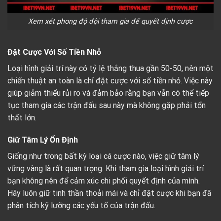
Xem xét phong độ đội tham gia để quyết định cược
Đặt Cược Với Số Tiền Nhỏ
Loại hình giải trí này có tỷ lệ thắng thua gần 50-50, nên một
chiến thuật an toàn là chỉ đặt cược với số tiền nhỏ. Việc này
giúp giảm thiểu rủi ro và đảm bảo rằng bạn vẫn có thể tiếp
tục tham gia các trận đấu sau này mà không gặp phải tổn
thất lớn.
Giữ Tâm Lý Ổn Định
Giống như trong bất kỳ loại cá cược nào, việc giữ tâm lý
vững vàng là rất quan trọng. Khi tham gia loại hình giải trí
bạn không nên để cảm xúc chi phối quyết định của mình.
Hãy luôn giữ tinh thần thoải mái và chỉ đặt cược khi bạn đã
phân tích kỹ lưỡng các yếu tố của trận đấu.