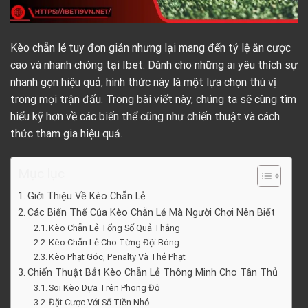
Kèo chẵn lẻ
tuy đơn giản nhưng lại mang đến tỷ lệ ăn cược
cao và nhanh chóng tại Ibet. Dành cho những ai yêu thích sự
nhanh gọn hiệu quả, hình thức này là một lựa chọn thú vị
trong mọi trận đấu. Trong bài viết này, chúng ta sẽ cùng tìm
hiểu kỹ hơn về các biến thể cũng như chiến thuật và cách
thức tham gia hiệu quả.
Mục lục
Giới Thiệu Về Kèo Chẵn Lẻ
Các Biến Thể Của Kèo Chẵn Lẻ Mà Người Chơi Nên Biết
Kèo Chẵn Lẻ Tổng Số Quả Thắng
Kèo Chẵn Lẻ Cho Từng Đội Bóng
Kèo Phạt Góc, Penalty Và Thẻ Phạt
Chiến Thuật Bắt Kèo Chẵn Lẻ Thông Minh Cho Tân Thủ
Soi Kèo Dựa Trên Phong Độ
Đặt Cược Với Số Tiền Nhỏ