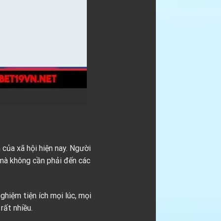
 của xã hội hiện nay. Người
 mà không cần phải đến các
ghiệm tiện ích mọi lúc, mọi
rất nhiều.