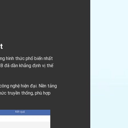
t
ững hình thức phổ biến nhất
B đã dần khẳng định vị thế
công nghệ hiện đại. Nền tảng
thức truyền thống, phù hợp