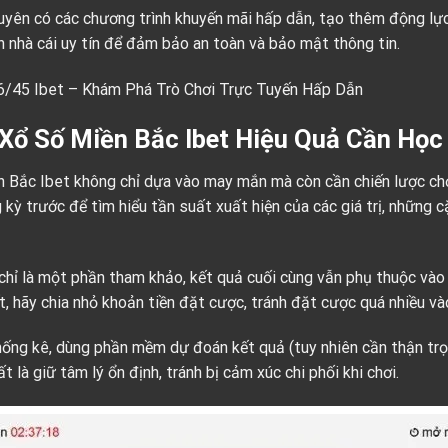
yên có các chương trình khuyến mãi hấp dẫn, tạo thêm động lực 
n nhà cái uy tín để đảm bảo an toàn và bảo mật thông tin.
6/45 Ibet
– Khám Phá Trò Chơi Trực Tuyến Hấp Dẫn
Xổ Số Miền Bắc Ibet Hiệu Quả Cần Học
 Bắc Ibet không chỉ dựa vào may mắn mà còn cần chiến lược chơ
kỳ trước để tìm hiểu tần suất xuất hiện của các giá trị, những c
 chỉ là một phần tham khảo, kết quả cuối cùng vẫn phụ thuộc vào
ết, hãy chia nhỏ khoản tiền đặt cược, tránh đặt cược quá nhiều và
ống kê, dùng phần mềm dự đoán kết quả (tuy nhiên cần thận trọ
t là giữ tâm lý ổn định, tránh bị cảm xúc chi phối khi chơi.