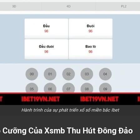
Hành trình của sự phát triển xổ số miền bắc Ibet
ó Cưỡng Của Xsmb Thu Hút Đông Đảo