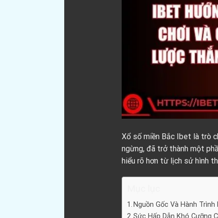
Xổ số miền Bắc Ibet
là trò 
ngừng, đã trở thành một phần
hiểu rõ hơn từ lịch sử hình 
Mục lục
Nguồn Gốc Và Hành Trình 
Sức Hấp Dẫn Khó Cưỡng 