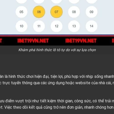
Khám phá hình thức lô tô tự do với sự lựa chọn
 là hình thức chơi hiện đại, tiện lợi, phù hợp với nhịp sống nhanh
c trực tuyến thông qua các ứng dụng hoặc website của nhà cái,
ưu điểm vượt trội như tiết kiệm thời gian, công sức, có thể trải n
net. Việc theo dõi kết quả cũng trở nên đơn giản, nhanh chóng hơn 