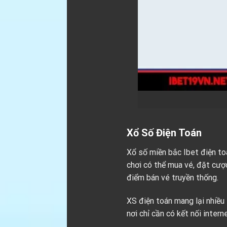
Xổ Số Điện Toán
Xổ số miền bắc Ibet điện toán
chơi có thể mua vé, đặt cượ
điểm bán vé truyền thống.
XS điện toán mang lại nhiều 
nơi chỉ cần có kết nối inter