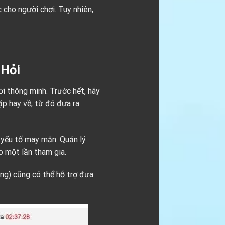
cho người chơi. Tuy nhiên,
 Hỏi
i thông minh. Trước hết, hãy
ặp hay về, từ đó đưa ra
 yếu tố may mắn. Quản lý
o một lần tham gia.
ng) cũng có thể hỗ trợ đưa