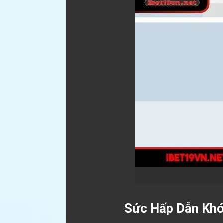
Sức Hấp Dẫn Kh