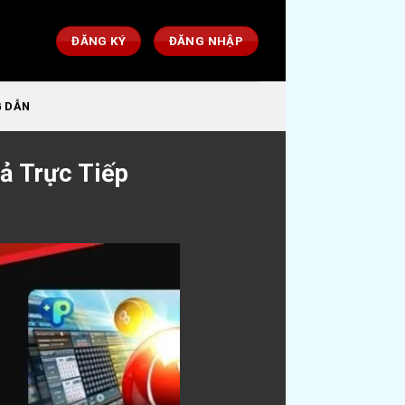
ĐĂNG KÝ
ĐĂNG NHẬP
 DẪN
ả Trực Tiếp